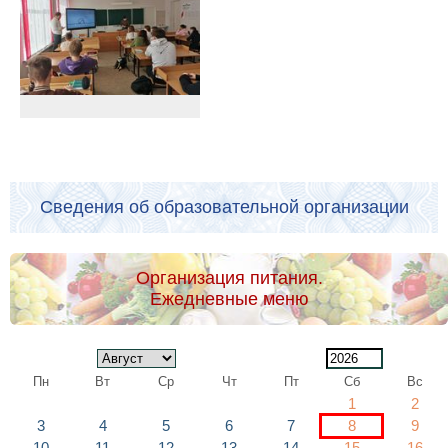
Сведения об образовательной организации
Организация питания.
Ежедневные меню
Пн
Вт
Ср
Чт
Пт
Сб
Вс
1
2
3
4
5
6
7
8
9
10
11
12
13
14
15
16