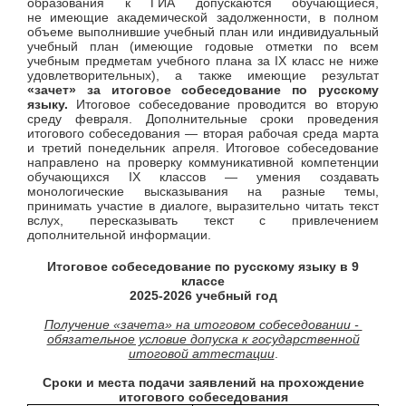
образования к ГИА допускаются обучающиеся,
не имеющие академической задолженности, в полном
объеме выполнившие учебный план или индивидуальный
учебный план (имеющие годовые отметки по всем
учебным предметам учебного плана за IX класс не ниже
удовлетворительных), а также имеющие результат
«зачет» за итоговое собеседование по русскому
языку.
Итоговое собеседование проводится во вторую
среду февраля. Дополнительные сроки проведения
итогового собеседования — вторая рабочая среда марта
и третий понедельник апреля. Итоговое собеседование
направлено на проверку коммуникативной компетенции
обучающихся IX классов — умения создавать
монологические высказывания на разные темы,
принимать участие в диалоге, выразительно читать текст
вслух, пересказывать текст с привлечением
дополнительной информации.
Итоговое собеседование по русскому языку в 9
классе
2025-2026 учебный год
Получение «зачета» на итоговом собеседовании -
обязательное условие допуска к государственной
итоговой аттестации
.
Сроки и места
подачи заявлений на прохождение
итогового собеседования