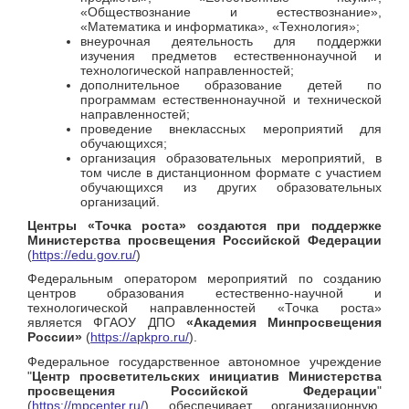
«Обществознание и естествознание»,
«Математика и информатика», «Технология»;
внеурочная деятельность для поддержки
изучения предметов естественнонаучной и
технологической направленностей;
дополнительное образование детей по
программам естественнонаучной и технической
направленностей;
проведение внеклассных мероприятий для
обучающихся;
организация образовательных мероприятий, в
том числе в дистанционном формате с участием
обучающихся из других образовательных
организаций.
Центры «Точка роста» создаются при поддержке
Министерства просвещения Российской Федерации
(
https://edu.gov.ru/
)
Федеральным оператором мероприятий по созданию
центров образования естественно-научной и
технологической направленностей «Точка роста»
является ФГАОУ ДПО
«Академия Минпросвещения
России»
(
https://apkpro.ru/
).
Федеральное государственное автономное учреждение
"
Центр просветительских инициатив Министерства
просвещения Российской Федерации
"
(
https://mpcenter.ru/
) обеспечивает организационную,