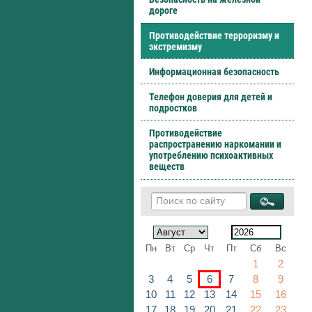
дороге
Противодействие терроризму и
экстремизму
Информационная безопасность
Телефон доверия для детей и
подростков
Противодействие
распространению наркомании и
употреблению психоактивных
веществ
Пн
Вт
Ср
Чт
Пт
Сб
Вс
1
2
3
4
5
6
7
8
9
10
11
12
13
14
15
16
17
18
19
20
21
22
23