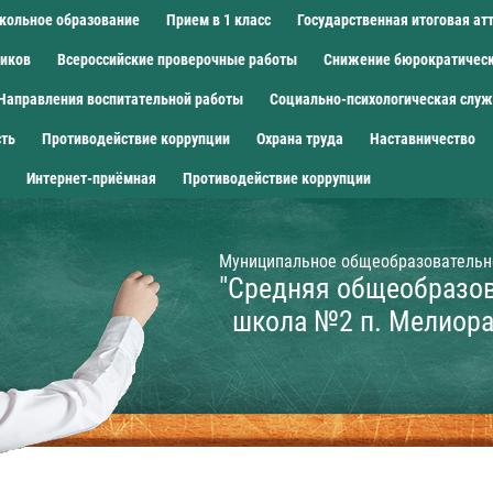
кольное образование
Прием в 1 класс
Государственная итоговая ат
ников
Всероссийские проверочные работы
Снижение бюрократическ
Направления воспитательной работы
Социально-психологическая слу
сть
Противодействие коррупции
Охрана труда
Наставничество
Интернет-приёмная
Противодействие коррупции
Муниципальное общеобразовательн
"Средняя общеобразо
школа №2 п. Мелиор