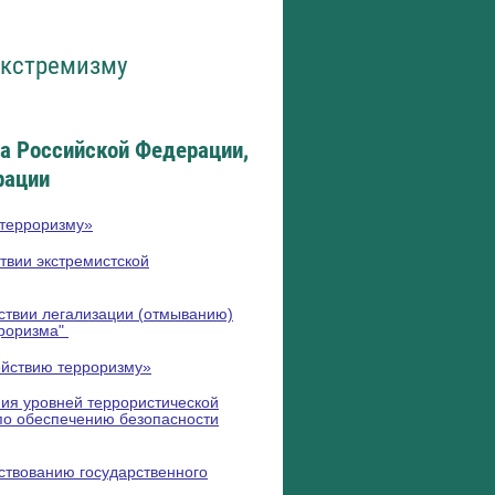
экстремизму
а Российской Федерации,
рации
 терроризму»
твии экстремистской
йствии легализации (отмыванию)
рроризма"
ействию терроризму»
ния уровней террористической
по обеспечению безопасности
ствованию государственного