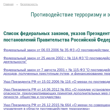
Главная
→
Безопасность
Противодействие терроризму и 
Список федеральных законов, указов Президент
постановлений Правительства Российской Феде
Федеральный закон от 06.03.2006 № 35-ФЗ «О противодействии
Федеральный закон от 25 июля 2002 г. № 114-ФЗ "О противодейс
деятельности"
Федеральный закон от 7 августа 2001 г. № 115-ФЗ "О противоде
доходов, полученных преступным путем, и финансированию те
Указ Президента РФ от 15.02.2006 № 116 «О мерах по противод
Указ Президента РФ от 14.06.2012 № 851 «О порядке установле
опасности, предусматривающих принятия дополнительных мер 
личности, общества и государства»
Указ Президента РФ от 26.12.2015 № 664 «О мерах по совершен
управления в области противодействия терроризма»