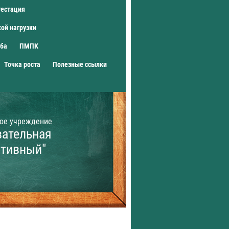
тестация
ой нагрузки
жба
ПМПК
Точка роста
Полезные ссылки
ое учреждение
вательная
ативный"