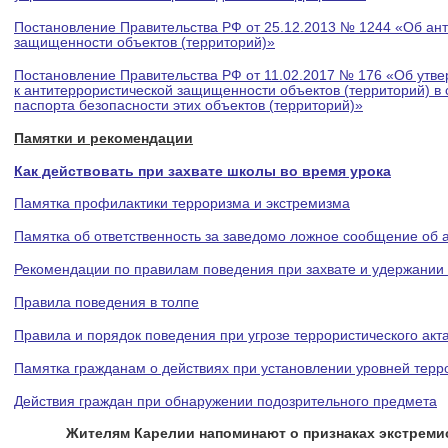
Постановление Правительства РФ от 25.12.2013 № 1244 «Об ан
защищенности объектов (территорий)»
Постановление Правительства РФ от 11.02.2017 № 176 «Об утв
к антитеррористической защищенности объектов (территорий) в
паспорта безопасности этих объектов (территорий)»
Памятки и рекомендации
Как действовать при захвате школы во время урока
Памятка профилактики терроризма и экстремизма
Памятка об ответственность за заведомо ложное сообщение об 
Рекомендации по правилам поведения при захвате и удержании
Правила поведения в толпе
Правила и порядок поведения при угрозе террористического акт
Памятка гражданам о действиях при установлении уровней терр
Действия граждан при обнаружении подозрительного предмета
Жителям Карелии напоминают о признаках экстремис