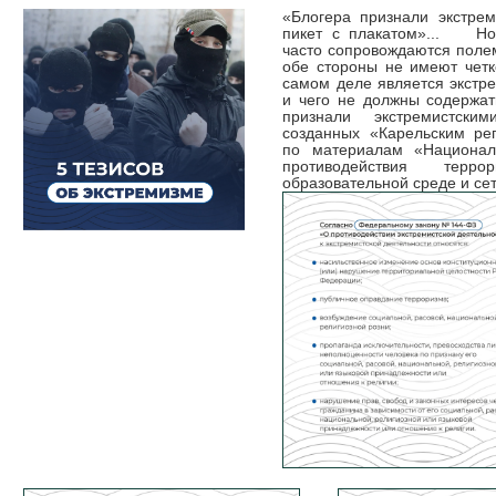
«Блогера признали экстрем
пикет с плакатом»... Но
часто сопровождаются поле
обе стороны не имеют четк
самом деле является экст
и чего не должны содержат
признали экстремистски
созданных «Карельским р
по материалам «Национал
противодействия тер
образовательной среде и се