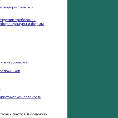
титеррористической
ерждении требований
 сфере культуры и формы
акте терроризма
 заложников
а
ористической опасности
тских постов в соцсетях