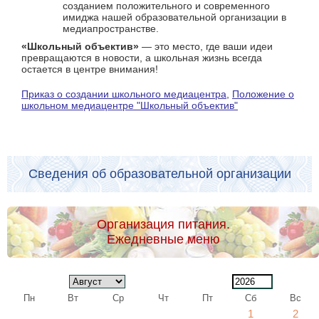
созданием положительного и современного
имиджа нашей образовательной организации в
медиапространстве.
«Школьный объектив»
— это место, где ваши идеи
превращаются в новости, а школьная жизнь всегда
остается в центре внимания!
Приказ о создании школьного медиацентра
,
Положение о
школьном медиацентре "Школьный объектив"
Сведения об образовательной организации
Организация питания.
Ежедневные меню
Пн
Вт
Ср
Чт
Пт
Сб
Вс
1
2