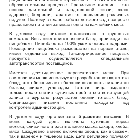
образовательном процессе.
Правильное питание – это
основа длительной и плодотворной жизни, залог
здоровья, бодрости, гарантия от появления различных
недугов. Поэтому в плане работы детского сада вопрос о
правильном питании занимает одно из важнейших мест.
В детском саду питание организовано в групповых
комнатах. Весь цикл приготовления блюд происходит на
пищеблоке. Пищеблок на 100% укомплектован кадрами.
Помещение пищеблока размещается на первом этаже,
имеет отдельный выход.
Танспортирование пищевых
продуктов осуществляется специальным
автотранспортом поставщиков.
Имеется десятидневное перспективное меню. При
составлении меню используется разработанная картотека
блюд, что обеспечивает сбалансированность питания по
белкам, жирам, углеводам. Готовая пища выдается
только после снятия суточных проб и соответствующей
записи в журнале результатов оценки готовых блюд.
Организация питания постоянно находится под
контролем администрации.
В детском саду организовано
5-разовое питание
. В
меню каждый день включена суточная норма
молока,
сливочного и растительного масла сахара, хлеба,
мяса. Ежедневно в меню включены овощи, как в свежем,
так и вареном и тушеном виде. Дети регулярно получают