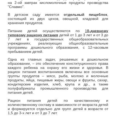
на 2-ой завтрак кисломолочные продукты прозводства
"Славмо".
В детском саду имеется
отдельный пищеблок
,
состоящий из двух цехов, овощной, кладовой для
хранения продуктов.
Питание детей осуществляется по
1
0-дневному
типовому рациону питания
детей от 1 до 3 лет и от 3 до
7 лет в государственных общеобразовательных
учреждениях, реализующих общеобразовательные
программы дошкольного образования, с 12-часовым
пребыванием детей.
Одна из главных задач, решаемых в дошкольном
образовании, – это обеспечение конституционного права
каждого ребенка на охрану его жизни и здоровья.
В
рацион питания воспитанников включены все основные
группы продуктов – мясо, рыба, молоко и молочные
продукты, яйца, пищевые жиры, овощи и фрукты, сахар,
кондитерские изделия, хлеб, крупа и др., а также
полуфабрикаты промышленного производства для
питания детей.
Рацион питания детей по качественному и
количественному составу в зависимости от возраста детей
и формируется отдельно для групп детей в возрасте от
1,5 до 3-х лет и от 3 до 7 лет.